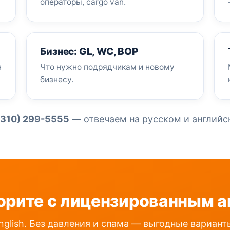
операторы, cargo van.
Бизнес: GL, WC, BOP
н
Что нужно подрядчикам и новому
бизнесу.
(310) 299-5555
— отвечаем на русском и английс
орите с лицензированным а
nglish. Без давления и спама — выгодные вариан