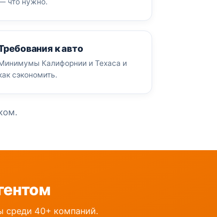
— что нужно.
Требования к авто
Минимумы Калифорнии и Техаса и
как сэкономить.
ком.
гентом
ты среди 40+ компаний.