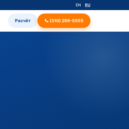
EN
RU
Расчёт
📞 (310) 299-5555