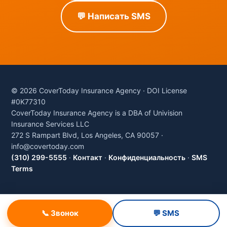
💬 Написать SMS
© 2026 CoverToday Insurance Agency · DOI License
#0K77310
CoverToday Insurance Agency is a DBA of Univision
Insurance Services LLC
272 S Rampart Blvd, Los Angeles, CA 90057 ·
info@covertoday.com
(310) 299-5555
·
Контакт
·
Конфиденциальность
·
SMS
Terms
📞 Звонок
💬 SMS