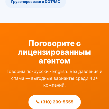
Грузоперевозки и DOT/MC
Поговорите с
лицензированным
агентом
Говорим по-русски · English. Без давления и
спама — выгодные варианты среди 40+
компаний.
📞 (310) 299-5555