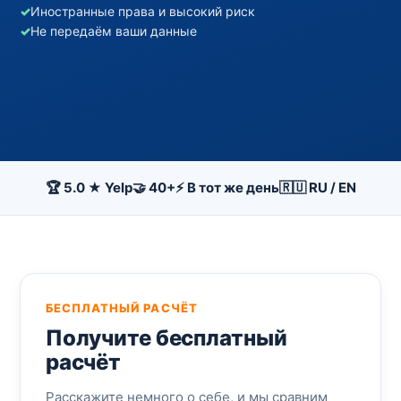
✓
Иностранные права и высокий риск
✓
Не передаём ваши данные
🏆 5.0 ★ Yelp
🤝 40+
⚡ В тот же день
🇷🇺 RU / EN
БЕСПЛАТНЫЙ РАСЧЁТ
Получите бесплатный
расчёт
Расскажите немного о себе, и мы сравним