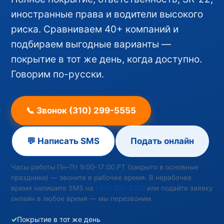
иностранные права и водители высокого
риска. Сравниваем 40+ компаний и
подбираем выгодные варианты —
покрытие в тот же день, когда доступно.
Говорим по-русски.
📞 Звонок (310) 299-5555
💬 Написать SMS
Подать онлайн
Часы работы Пн–Пт 9:00–17:00 PT (закрыто в основные
праздники) — звоните в рабочее время. В нерабочее
время напишите SMS на
(310) 299-5555
или подайте заявку
онлайн в любое время — мы перезвоним.
✓
Покрытие в тот же день