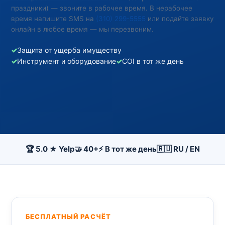
праздники) — звоните в рабочее время. В нерабочее
время напишите SMS на
(310) 299-5555
или подайте заявку
онлайн в любое время — мы перезвоним.
✓
Защита от ущерба имуществу
✓
Инструмент и оборудование
✓
COI в тот же день
🏆 5.0 ★ Yelp
🤝 40+
⚡ В тот же день
🇷🇺 RU / EN
БЕСПЛАТНЫЙ РАСЧЁТ