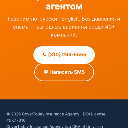
агентом
Говорим по-русски · English. Без давления и
спама — выгодные варианты среди 40+
компаний.
📞 (310) 299-5555
💬 Написать SMS
© 2026 CoverToday Insurance Agency · DOI License
#0K77310
CoverToday Insurance Agency is a DBA of Univision