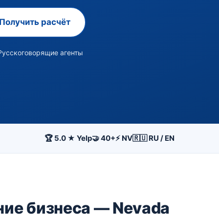
Получить расчёт
Русскоговорящие агенты
🏆 5.0 ★ Yelp
🤝 40+
⚡ NV
🇷🇺 RU / EN
ние бизнеса — Nevada