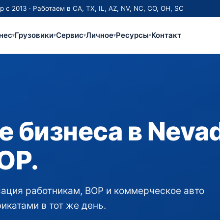
 2013 · Работаем в CA, TX, IL, AZ, NV, NC, CO, OH, SC
нес
Грузовики
Сервис
Личное
Ресурсы
Контакт
▾
▾
▾
▾
▾
е бизнеса в Neva
OP.
ация работникам, BOP и коммерческое авто
икатами в тот же день.