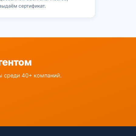
выдаём сертификат.
гентом
ты среди 40+ компаний.