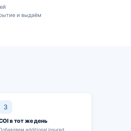
ей
крытие и выдаём
3
COI в тот же день
Добавляем additional insured,