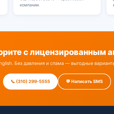
компании.
орите с лицензированным а
nglish. Без давления и спама — выгодные вариан
📞 (310) 299-5555
💬 Написать SMS