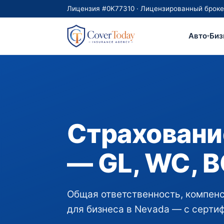
Лицензия #0K77310 · Лицензированный брокер с
Авто
Биз
▾
Страховани
— GL, WC, B
Общая ответственность, компенс
для бизнеса в Nevada — с сертиф