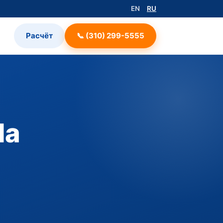
EN
RU
Расчёт
📞 (310) 299-5555
da