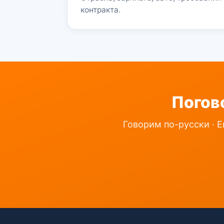
контракта.
Погов
Говорим по-русски · E