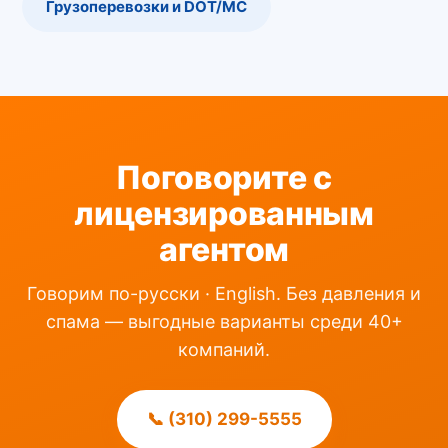
Грузоперевозки и DOT/MC
Поговорите с
лицензированным
агентом
Говорим по-русски · English. Без давления и
спама — выгодные варианты среди 40+
компаний.
📞 (310) 299-5555