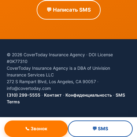
💬 Написать SMS
© 2026 CoverToday Insurance Agency · DOI License
#0K77310
CoverToday Insurance Agency is a DBA of Univision
Insurance Services LLC
272 S Rampart Blvd, Los Angeles, CA 90057 ·
info@covertoday.com
(310) 299-5555
·
Контакт
·
Конфиденциальность
·
SMS
Terms
📞 Звонок
💬 SMS