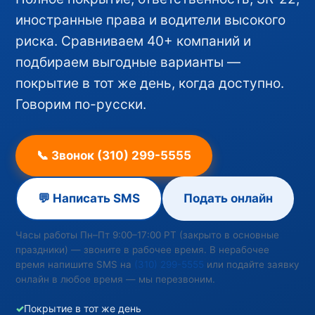
иностранные права и водители высокого
риска. Сравниваем 40+ компаний и
подбираем выгодные варианты —
покрытие в тот же день, когда доступно.
Говорим по-русски.
📞 Звонок (310) 299-5555
💬 Написать SMS
Подать онлайн
Часы работы Пн–Пт 9:00–17:00 PT (закрыто в основные
праздники) — звоните в рабочее время. В нерабочее
время напишите SMS на
(310) 299-5555
или подайте заявку
онлайн в любое время — мы перезвоним.
✓
Покрытие в тот же день