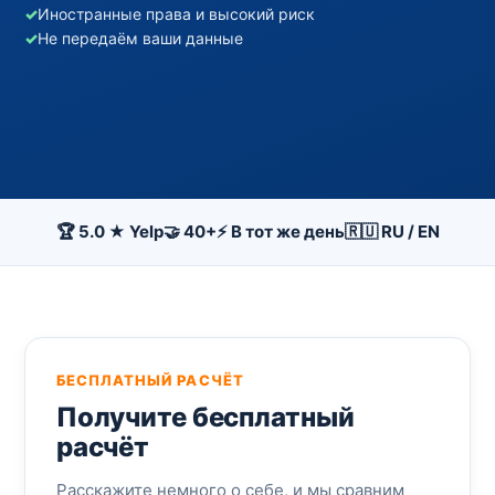
✓
Иностранные права и высокий риск
✓
Не передаём ваши данные
🏆 5.0 ★ Yelp
🤝 40+
⚡ В тот же день
🇷🇺 RU / EN
БЕСПЛАТНЫЙ РАСЧЁТ
Получите бесплатный
расчёт
Расскажите немного о себе, и мы сравним